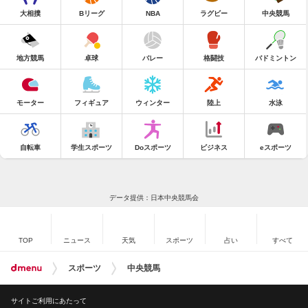
大相撲
Bリーグ
NBA
ラグビー
中央競馬
地方競馬
卓球
バレー
格闘技
バドミントン
モーター
フィギュア
ウィンター
陸上
水泳
自転車
学生スポーツ
Doスポーツ
ビジネス
eスポーツ
データ提供：日本中央競馬会
TOP
ニュース
天気
スポーツ
占い
すべて
スポーツ
中央競馬
サイトご利用にあたって