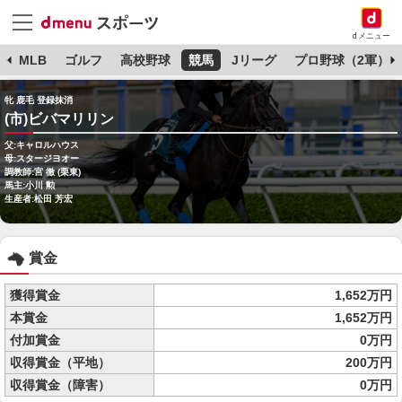
dメニュー
球
MLB
ゴルフ
高校野球
競馬
Jリーグ
プロ野球（2軍）
牝 鹿毛 登録抹消
(市)ビバマリリン
父:キャロルハウス
母:スタージヨオー
調教師:宮 徹 (栗東)
馬主:小川 勲
生産者:松田 芳宏
賞金
獲得賞金
1,652万円
本賞金
1,652万円
付加賞金
0万円
収得賞金（平地）
200万円
収得賞金（障害）
0万円