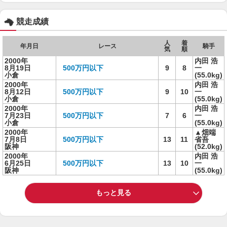
競走成績
人
着
年月日
レース
騎手
気
順
2000年
内田 浩
8月19日
500万円以下
9
8
一
小倉
(55.0kg)
2000年
内田 浩
8月12日
500万円以下
9
10
一
小倉
(55.0kg)
2000年
内田 浩
7月23日
500万円以下
7
6
一
小倉
(55.0kg)
2000年
▲畑端
7月8日
500万円以下
13
11
省吾
阪神
(52.0kg)
2000年
内田 浩
6月25日
500万円以下
13
10
一
阪神
(55.0kg)
もっと見る