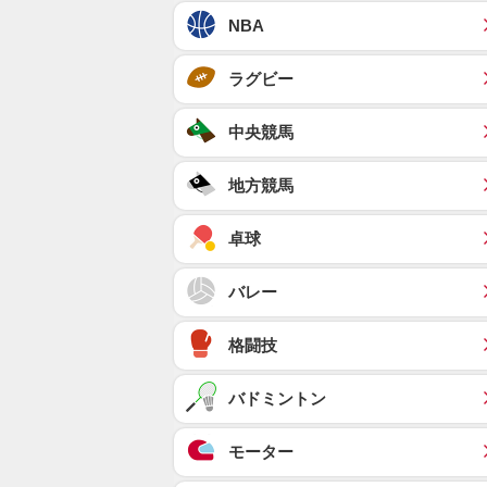
NBA
ラグビー
中央競馬
地方競馬
卓球
バレー
格闘技
バドミントン
モーター