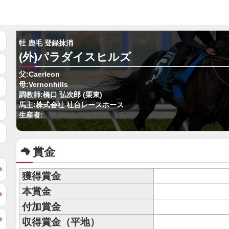
牡 鹿毛 登録抹消
(外)パラダイスヒルズ
父:Caerleon
母:Vernonhills
調教師:橋口 弘次郎 (栗東)
馬主:株式会社 社台レースホース
生産者:
賞金
獲得賞金
本賞金
付加賞金
収得賞金（平地）