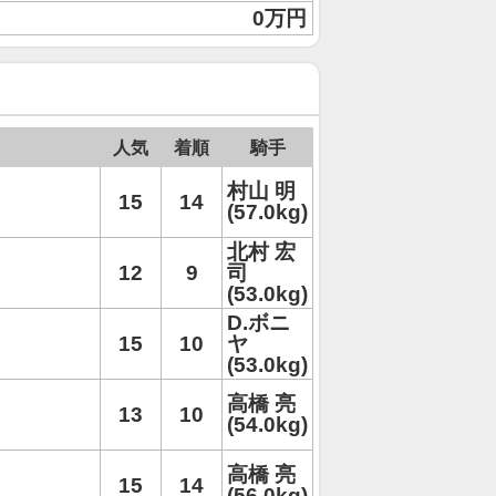
0万円
人気
着順
騎手
村山 明
15
14
(57.0kg)
北村 宏
12
9
司
(53.0kg)
D.ボニ
15
10
ヤ
(53.0kg)
高橋 亮
13
10
(54.0kg)
高橋 亮
15
14
(56.0kg)