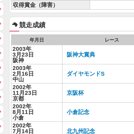
収得賞金（障害）
競走成績
年月日
レース
2003年
3月23日
阪神大賞典
阪神
2003年
2月16日
ダイヤモンドS
中山
2002年
11月23日
京阪杯
京都
2002年
8月11日
小倉記念
小倉
2002年
7月14日
北九州記念