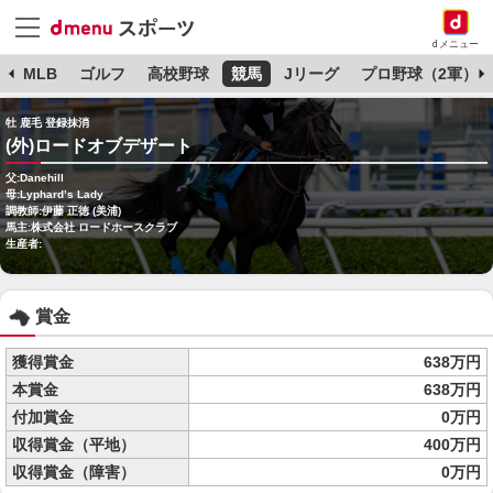
dメニュー
球
MLB
ゴルフ
高校野球
競馬
Jリーグ
プロ野球（2軍）
牡 鹿毛 登録抹消
(外)ロードオブデザート
父:Danehill
母:Lyphard’s Lady
調教師:伊藤 正徳 (美浦)
馬主:株式会社 ロードホースクラブ
生産者:
賞金
獲得賞金
638万円
本賞金
638万円
付加賞金
0万円
収得賞金（平地）
400万円
収得賞金（障害）
0万円