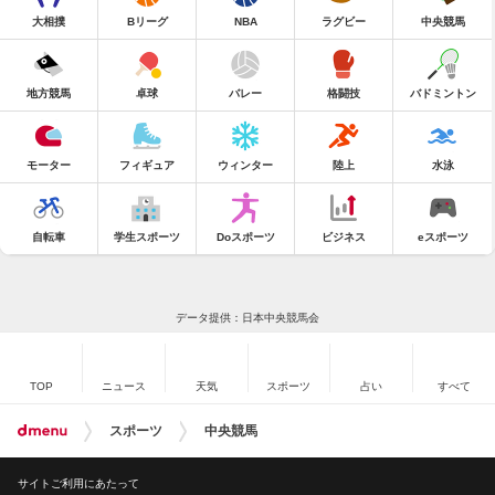
大相撲
Bリーグ
NBA
ラグビー
中央競馬
地方競馬
卓球
バレー
格闘技
バドミントン
モーター
フィギュア
ウィンター
陸上
水泳
自転車
学生スポーツ
Doスポーツ
ビジネス
eスポーツ
データ提供：日本中央競馬会
TOP
ニュース
天気
スポーツ
占い
すべて
スポーツ
中央競馬
サイトご利用にあたって