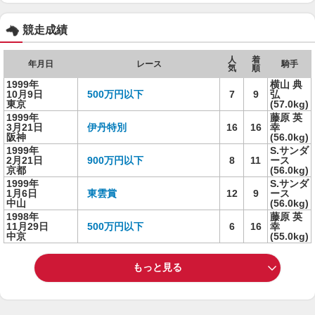
競走成績
人
着
年月日
レース
騎手
気
順
1999年
横山 典
10月9日
500万円以下
7
9
弘
東京
(57.0kg)
1999年
藤原 英
3月21日
伊丹特別
16
16
幸
阪神
(56.0kg)
1999年
S.サンダ
2月21日
900万円以下
8
11
ース
京都
(56.0kg)
1999年
S.サンダ
1月6日
東雲賞
12
9
ース
中山
(56.0kg)
1998年
藤原 英
11月29日
500万円以下
6
16
幸
中京
(55.0kg)
もっと見る