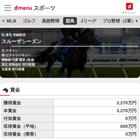
dメニュー
球
MLB
ゴルフ
高校野球
競馬
Jリーグ
プロ野球（2軍）
牝 栗毛 登録抹消
スルーザシーズン
父:スキャン
母:ビクトリーマッハ
調教師:石栗 龍彦 (美浦)
馬主:有限会社 杵臼牧場
生産者:杵臼牧場
賞金
獲得賞金
3,270万円
本賞金
3,270万円
付加賞金
0万円
収得賞金（平地）
600万円
収得賞金（障害）
0万円