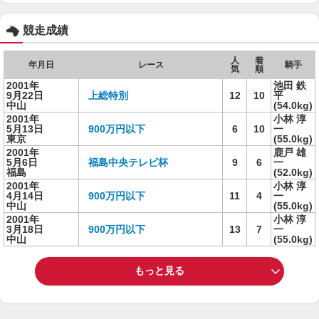
競走成績
人
着
年月日
レース
騎手
気
順
2001年
池田 鉄
9月22日
上総特別
12
10
平
中山
(54.0kg)
2001年
小林 淳
5月13日
900万円以下
6
10
一
東京
(55.0kg)
2001年
鹿戸 雄
5月6日
福島中央テレビ杯
9
6
一
福島
(52.0kg)
2001年
小林 淳
4月14日
900万円以下
11
4
一
中山
(55.0kg)
2001年
小林 淳
3月18日
900万円以下
13
7
一
中山
(55.0kg)
もっと見る