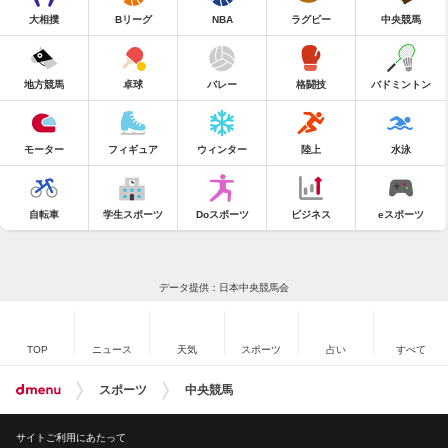
大相撲
Bリーグ
NBA
ラグビー
中央競馬
地方競馬
卓球
バレー
格闘技
バドミントン
モーター
フィギュア
ウィンター
陸上
水泳
自転車
学生スポーツ
Doスポーツ
ビジネス
eスポーツ
データ提供：日本中央競馬会
TOP
ニュース
天気
スポーツ
占い
すべて
スポーツ
中央競馬
サイトご利用にあたって