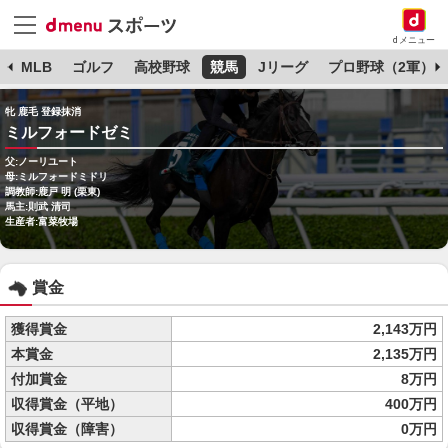
dメニュー
球
MLB
ゴルフ
高校野球
競馬
Jリーグ
プロ野球（2軍）
牝 鹿毛 登録抹消
ミルフォードゼミ
父:ノーリユート
母:ミルフォードミドリ
調教師:鹿戸 明 (栗東)
馬主:則武 清司
生産者:富菜牧場
賞金
獲得賞金
2,143万円
本賞金
2,135万円
付加賞金
8万円
収得賞金（平地）
400万円
収得賞金（障害）
0万円