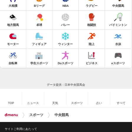
大相撲
Bリーグ
NBA
ラグビー
中央競馬
地方競馬
卓球
バレー
格闘技
バドミントン
モーター
フィギュア
ウィンター
陸上
水泳
自転車
学生スポーツ
Doスポーツ
ビジネス
eスポーツ
データ提供：日本中央競馬会
TOP
ニュース
天気
スポーツ
占い
すべて
スポーツ
中央競馬
サイトご利用にあたって