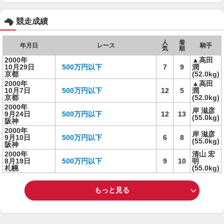
競走成績
人
着
年月日
レース
騎手
気
順
2000年
▲高田
10月29日
500万円以下
7
9
潤
京都
(52.0kg)
2000年
▲高田
10月7日
500万円以下
12
5
潤
京都
(52.0kg)
2000年
岸 滋彦
9月24日
500万円以下
12
13
(55.0kg)
阪神
2000年
岸 滋彦
9月10日
500万円以下
6
8
(55.0kg)
阪神
2000年
清山 宏
8月19日
500万円以下
9
10
明
札幌
(55.0kg)
もっと見る