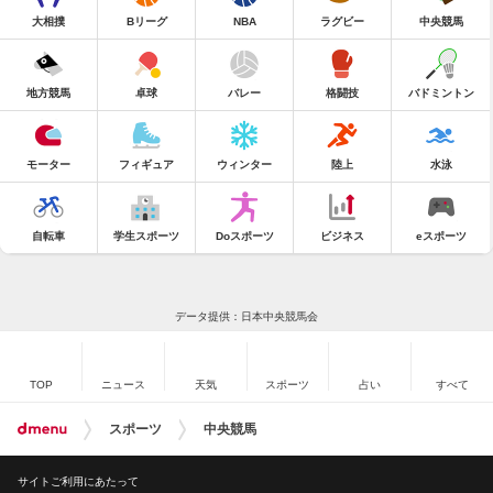
大相撲
Bリーグ
NBA
ラグビー
中央競馬
地方競馬
卓球
バレー
格闘技
バドミントン
モーター
フィギュア
ウィンター
陸上
水泳
自転車
学生スポーツ
Doスポーツ
ビジネス
eスポーツ
データ提供：日本中央競馬会
TOP
ニュース
天気
スポーツ
占い
すべて
スポーツ
中央競馬
サイトご利用にあたって