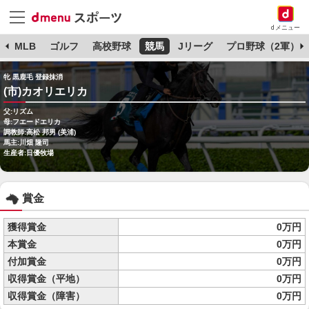
dメニュー
球
MLB
ゴルフ
高校野球
競馬
Jリーグ
プロ野球（2軍）
牝 黒鹿毛 登録抹消
(市)カオリエリカ
父:リズム
母:フエードエリカ
調教師:高松 邦男 (美浦)
馬主:川畑 隆司
生産者:日優牧場
賞金
獲得賞金
0万円
本賞金
0万円
付加賞金
0万円
収得賞金（平地）
0万円
収得賞金（障害）
0万円