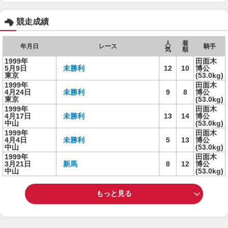
競走成績
人
着
年月日
レース
騎手
気
順
1999年
田面木
5月9日
未勝利
12
10
博公
東京
(53.0kg)
1999年
田面木
4月24日
未勝利
9
8
博公
東京
(53.0kg)
1999年
田面木
4月17日
未勝利
13
14
博公
中山
(53.0kg)
1999年
田面木
4月4日
未勝利
5
13
博公
中山
(53.0kg)
1999年
田面木
3月21日
新馬
8
12
博公
中山
(53.0kg)
もっと見る