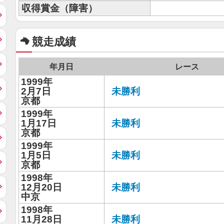
収得賞金（障害）
競走成績
年月日
レース
1999年
2月7日
未勝利
京都
1999年
1月17日
未勝利
京都
1999年
1月5日
未勝利
京都
1998年
12月20日
未勝利
中京
1998年
11月28日
未勝利