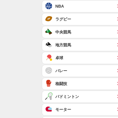
NBA
ラグビー
中央競馬
地方競馬
卓球
バレー
格闘技
バドミントン
モーター