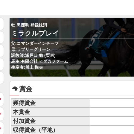
牡 黒鹿毛 登録抹消
ミラクルプレイ
父:コマンダーインチーフ
母:ラブリーグリーン
調教師:瀬戸口 勉 (栗東)
馬主:有限会社 ヒダカファーム
生産者:川上 悦夫
賞金
獲得賞金
本賞金
付加賞金
収得賞金（平地）