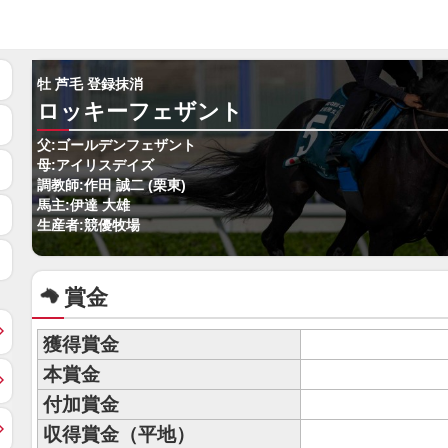
牡 芦毛 登録抹消
ロッキーフェザント
父:ゴールデンフェザント
母:アイリスデイズ
調教師:作田 誠二 (栗東)
馬主:伊達 大雄
生産者:競優牧場
賞金
獲得賞金
本賞金
付加賞金
収得賞金（平地）