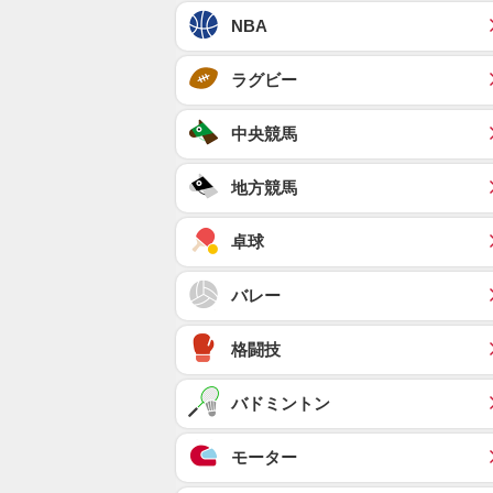
NBA
ラグビー
中央競馬
地方競馬
卓球
バレー
格闘技
バドミントン
モーター