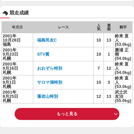
競走成績
人
着
年月日
レース
騎手
気
順
2001年
鈴来 直
10月28日
福島民友C
10
13
人
福島
(53.0kg)
2001年
勝浦 正
9月23日
STV賞
10
1
樹
札幌
(54.0kg)
2001年
鈴来 直
9月16日
おおぞら特別
7
12
人
札幌
(54.0kg)
2001年
鈴来 直
9月1日
サロマ湖特別
10
3
人
札幌
(53.0kg)
2001年
武士沢
8月25日
藻岩山特別
12
13
友治
札幌
(55.0kg)
もっと見る