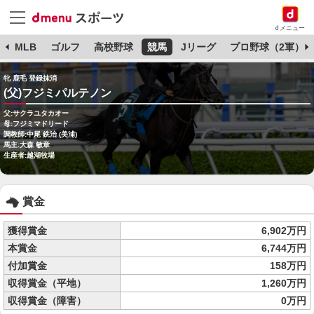
dメニュー
球
MLB
ゴルフ
高校野球
競馬
Jリーグ
プロ野球（2軍）
牝 鹿毛 登録抹消
(父)フジミパルテノン
父:サクラユタカオー
母:フジミマドリード
調教師:中尾 銑治 (美浦)
馬主:大森 敏章
生産者:越湖牧場
賞金
獲得賞金
6,902万円
本賞金
6,744万円
付加賞金
158万円
収得賞金（平地）
1,260万円
収得賞金（障害）
0万円