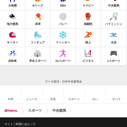
大相撲
Bリーグ
NBA
ラグビー
中央競馬
地方競馬
卓球
バレー
格闘技
バドミントン
モーター
フィギュア
ウィンター
陸上
水泳
自転車
学生スポーツ
Doスポーツ
ビジネス
eスポーツ
データ提供：日本中央競馬会
TOP
ニュース
天気
スポーツ
占い
すべて
スポーツ
中央競馬
サイトご利用にあたって