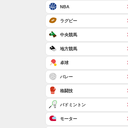
NBA
ラグビー
中央競馬
地方競馬
卓球
バレー
格闘技
バドミントン
モーター