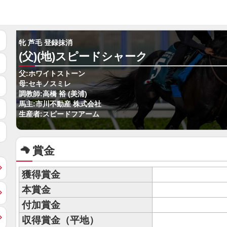
牝 芦毛 登録抹消
(父)(地)スピードシャーク
父:ホワイトストーン
母:セキノスミレ
調教師:高橋 裕 (美浦)
馬主:市川不動産 株式会社
生産者:スピードフアーム
賞金
獲得賞金
本賞金
付加賞金
収得賞金（平地）