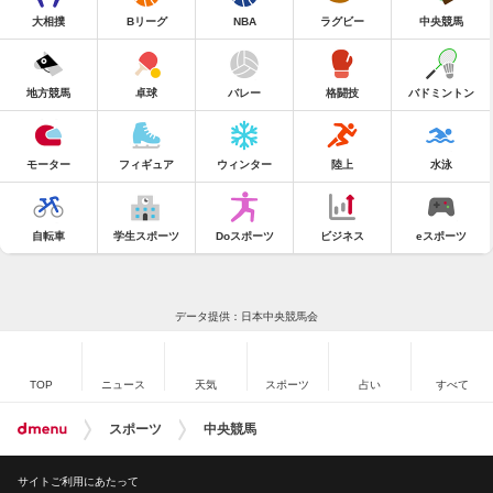
大相撲
Bリーグ
NBA
ラグビー
中央競馬
地方競馬
卓球
バレー
格闘技
バドミントン
モーター
フィギュア
ウィンター
陸上
水泳
自転車
学生スポーツ
Doスポーツ
ビジネス
eスポーツ
データ提供：日本中央競馬会
TOP
ニュース
天気
スポーツ
占い
すべて
スポーツ
中央競馬
サイトご利用にあたって