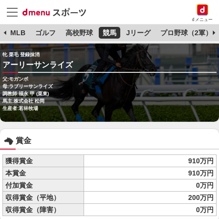
dメニュー
球
MLB
ゴルフ
高校野球
競馬
Jリーグ
プロ野球（2軍）
牝 栗毛 登録抹消
アーリーサンライズ
父:モガンボ
母:ラブリーサンライズ
調教師:福永 甲 (栗東)
馬主:株式会社 松岡
生産者:若林牧場
賞金
獲得賞金
910万円
本賞金
910万円
付加賞金
0万円
収得賞金（平地）
200万円
収得賞金（障害）
0万円