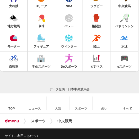
大相撲
Bリーグ
NBA
ラグビー
中央競馬
地方競馬
卓球
バレー
格闘技
バドミントン
モーター
フィギュア
ウィンター
陸上
水泳
自転車
学生スポーツ
Doスポーツ
ビジネス
eスポーツ
データ提供：日本中央競馬会
TOP
ニュース
天気
スポーツ
占い
すべて
スポーツ
中央競馬
サイトご利用にあたって