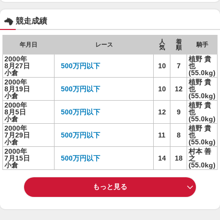
競走成績
人
着
年月日
レース
騎手
気
順
2000年
植野 貴
8月27日
500万円以下
10
7
也
小倉
(55.0kg)
2000年
植野 貴
8月19日
500万円以下
10
12
也
小倉
(55.0kg)
2000年
植野 貴
8月5日
500万円以下
12
9
也
小倉
(55.0kg)
2000年
植野 貴
7月29日
500万円以下
11
8
也
小倉
(55.0kg)
2000年
村本 善
7月15日
500万円以下
14
18
之
小倉
(55.0kg)
もっと見る