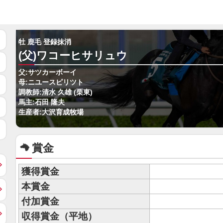
牡 鹿毛 登録抹消
(父)ワコーヒサリュウ
父:サツカーボーイ
母:ニユースピリツト
調教師:清水 久雄 (栗東)
馬主:石田 隆夫
生産者:大沢育成牧場
賞金
獲得賞金
本賞金
付加賞金
収得賞金（平地）