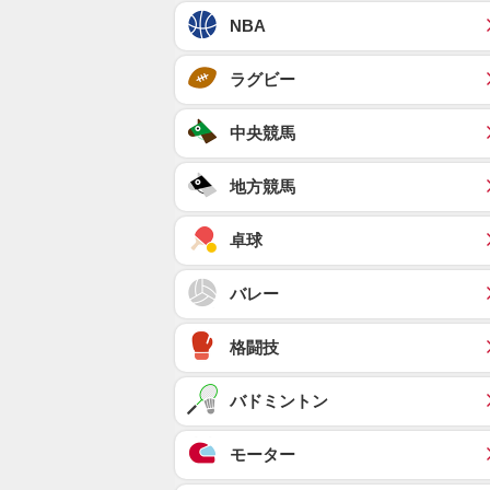
NBA
ラグビー
中央競馬
地方競馬
卓球
バレー
格闘技
バドミントン
モーター