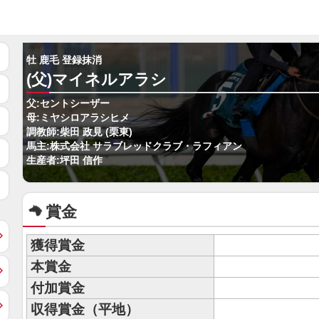
牡 鹿毛 登録抹消
(父)マイネルアラシ
父:セントシーザー
母:ミヤシロアラシヒメ
調教師:柴田 政見 (栗東)
馬主:株式会社 サラブレッドクラブ・ラフィアン
生産者:坪田 信作
賞金
獲得賞金
本賞金
付加賞金
収得賞金（平地）