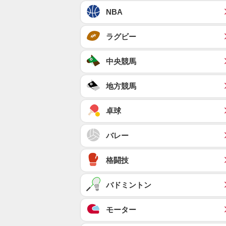
NBA
ラグビー
中央競馬
地方競馬
卓球
バレー
格闘技
バドミントン
モーター