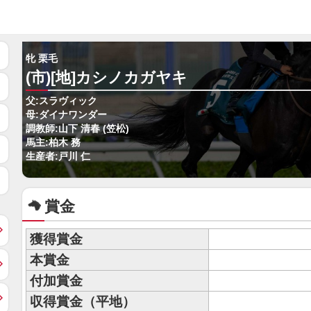
牝 栗毛
(市)[地]カシノカガヤキ
父:スラヴィック
母:ダイナワンダー
調教師:山下 清春 (笠松)
馬主:柏木 務
生産者:戸川 仁
賞金
獲得賞金
本賞金
付加賞金
収得賞金（平地）