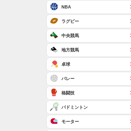
NBA
ラグビー
中央競馬
地方競馬
卓球
バレー
格闘技
バドミントン
モーター