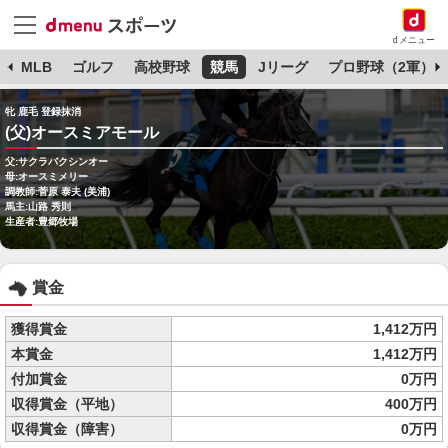
dメニュー
球
MLB
ゴルフ
高校野球
競馬
Jリーグ
プロ野球（2軍）
牝 鹿毛 登録抹消
(父)オースミアモール
父:サクラバクシンオー
母:オースミメリー
調教師:菅原 泰夫 (美浦)
馬主:山路 秀則
生産者:豊郷牧場
賞金
獲得賞金
1,412万円
本賞金
1,412万円
付加賞金
0万円
収得賞金（平地）
400万円
収得賞金（障害）
0万円