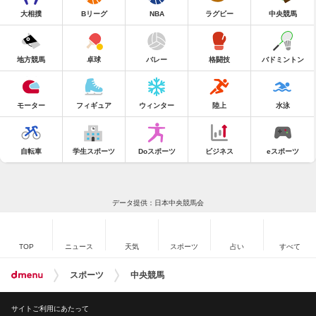
大相撲
Bリーグ
NBA
ラグビー
中央競馬
地方競馬
卓球
バレー
格闘技
バドミントン
モーター
フィギュア
ウィンター
陸上
水泳
自転車
学生スポーツ
Doスポーツ
ビジネス
eスポーツ
データ提供：日本中央競馬会
TOP
ニュース
天気
スポーツ
占い
すべて
スポーツ
中央競馬
サイトご利用にあたって