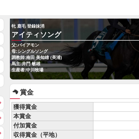
牝 鹿毛 登録抹消
アイティソング
父:バイアモン
母:シングルソング
調教師:南田 美知雄 (美浦)
馬主:井門 敏雄
生産者:中川牧場
賞金
獲得賞金
本賞金
付加賞金
収得賞金（平地）