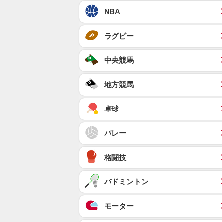
NBA
ラグビー
中央競馬
地方競馬
卓球
バレー
格闘技
バドミントン
モーター