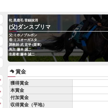
牝 黒鹿毛 登録抹消
(父)ダンスプリマ
父:ミホノブルボン
母:ミスオーガスタ
調教師:武 宏平 (栗東)
馬主:藤本 誠二
生産者:藤本 誠二
賞金
獲得賞金
本賞金
付加賞金
収得賞金（平地）