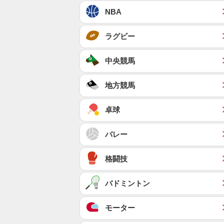
NBA
ラグビー
中央競馬
地方競馬
卓球
バレー
格闘技
バドミントン
モーター