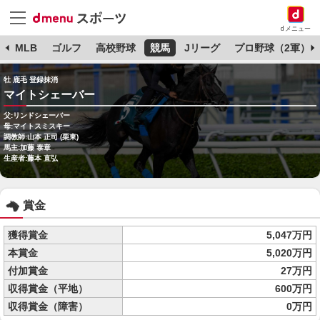
dメニュー
球
MLB
ゴルフ
高校野球
競馬
Jリーグ
プロ野球（2軍）
牡 鹿毛 登録抹消
マイトシェーバー
父:リンドシェーバー
母:マイトスミスキー
調教師:山本 正司 (栗東)
馬主:加藤 泰章
生産者:藤本 直弘
賞金
獲得賞金
5,047万円
本賞金
5,020万円
付加賞金
27万円
収得賞金（平地）
600万円
収得賞金（障害）
0万円