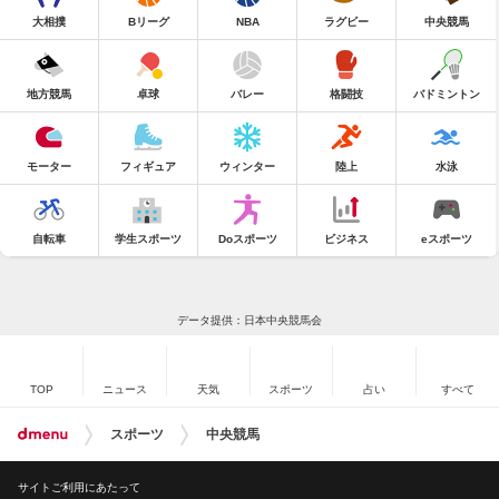
大相撲
Bリーグ
NBA
ラグビー
中央競馬
地方競馬
卓球
バレー
格闘技
バドミントン
モーター
フィギュア
ウィンター
陸上
水泳
自転車
学生スポーツ
Doスポーツ
ビジネス
eスポーツ
データ提供：日本中央競馬会
TOP
ニュース
天気
スポーツ
占い
すべて
スポーツ
中央競馬
サイトご利用にあたって