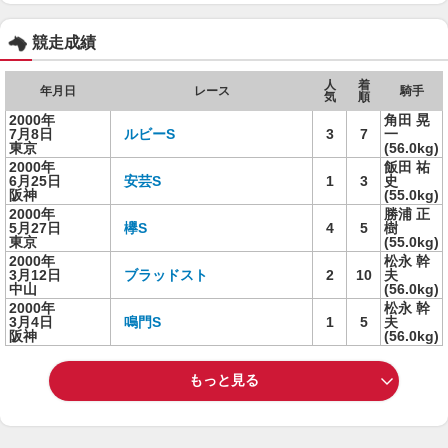
競走成績
人
着
年月日
レース
騎手
気
順
2000年
角田 晃
7月8日
ルビーS
3
7
一
東京
(56.0kg)
2000年
飯田 祐
6月25日
安芸S
1
3
史
阪神
(55.0kg)
2000年
勝浦 正
5月27日
欅S
4
5
樹
東京
(55.0kg)
2000年
松永 幹
3月12日
ブラッドスト
2
10
夫
中山
(56.0kg)
2000年
松永 幹
3月4日
鳴門S
1
5
夫
阪神
(56.0kg)
もっと見る