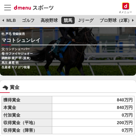
dメニュー
球
MLB
ゴルフ
高校野球
競馬
Jリーグ
プロ野球（2軍）
牝 芦毛 登録抹消
マコトシュンレイ
父:リンドシェーバー
母:サファイヤジョオー
調教師:鹿戸 明 (栗東)
馬主:眞壁 明
生産者:ヤナガワ牧場
賞金
獲得賞金
840万円
本賞金
840万円
付加賞金
0万円
収得賞金（平地）
200万円
収得賞金（障害）
0万円