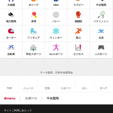
大相撲
Bリーグ
NBA
ラグビー
中央競馬
地方競馬
卓球
バレー
格闘技
バドミントン
モーター
フィギュア
ウィンター
陸上
水泳
自転車
学生スポーツ
Doスポーツ
ビジネス
eスポーツ
データ提供：日本中央競馬会
TOP
ニュース
天気
スポーツ
占い
すべて
スポーツ
中央競馬
サイトご利用にあたって