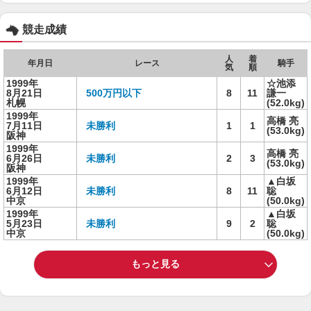
競走成績
人
着
年月日
レース
騎手
気
順
1999年
☆池添
8月21日
500万円以下
8
11
謙一
札幌
(52.0kg)
1999年
高橋 亮
7月11日
未勝利
1
1
(53.0kg)
阪神
1999年
高橋 亮
6月26日
未勝利
2
3
(53.0kg)
阪神
1999年
▲白坂
6月12日
未勝利
8
11
聡
中京
(50.0kg)
1999年
▲白坂
5月23日
未勝利
9
2
聡
中京
(50.0kg)
もっと見る