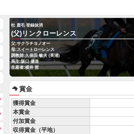
牡 鹿毛 登録抹消
(父)リンクローレンス
父:サクラチヨノオー
母:スイートローレンス
調教師:久保田 敏夫 (美浦)
馬主:阪口 揚造
生産者:横井 哲
賞金
獲得賞金
本賞金
付加賞金
収得賞金（平地）