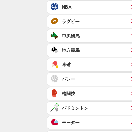
NBA
ラグビー
中央競馬
地方競馬
卓球
バレー
格闘技
バドミントン
モーター