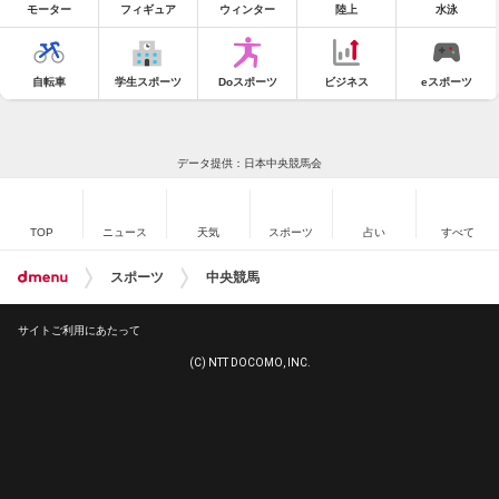
モーター
フィギュア
ウィンター
陸上
水泳
自転車
学生スポーツ
Doスポーツ
ビジネス
eスポーツ
データ提供：日本中央競馬会
TOP
ニュース
天気
スポーツ
占い
すべて
スポーツ
中央競馬
サイトご利用にあたって
(C) NTT DOCOMO, INC.