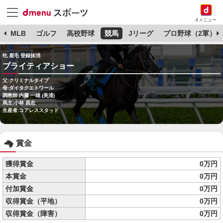
dメニュー
球
MLB
ゴルフ
高校野球
競馬
Jリーグ
プロ野球（2軍）
牝 鹿毛 登録抹消
ブライティアショー
父:クリミナルタイプ
母:ダイタクエトワール
調教師:内藤 一雄 (美浦)
馬主:小林 昌志
生産者:コアレススタッド
賞金
獲得賞金
0万円
本賞金
0万円
付加賞金
0万円
収得賞金（平地）
0万円
収得賞金（障害）
0万円