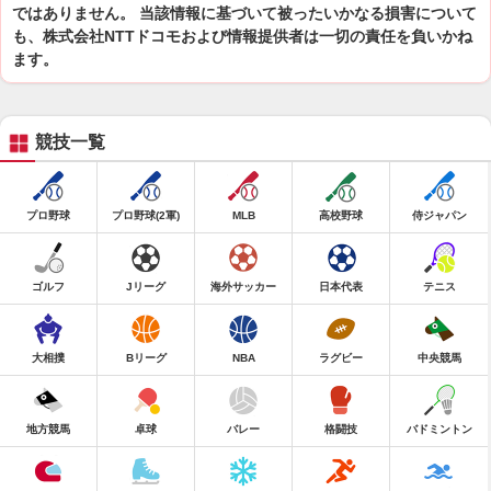
ではありません。 当該情報に基づいて被ったいかなる損害について
も、株式会社NTTドコモおよび情報提供者は一切の責任を負いかね
ます。
競技一覧
プロ野球
プロ野球(2軍)
MLB
高校野球
侍ジャパン
ゴルフ
Jリーグ
海外サッカー
日本代表
テニス
大相撲
Bリーグ
NBA
ラグビー
中央競馬
地方競馬
卓球
バレー
格闘技
バドミントン