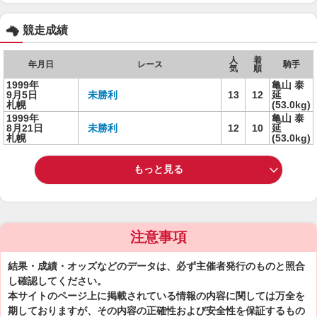
競走成績
人
着
年月日
レース
騎手
気
順
1999年
亀山 泰
9月5日
未勝利
13
12
延
札幌
(53.0kg)
1999年
亀山 泰
8月21日
未勝利
12
10
延
札幌
(53.0kg)
もっと見る
注意事項
結果・成績・オッズなどのデータは、必ず主催者発行のものと照合
し確認してください。
本サイトのページ上に掲載されている情報の内容に関しては万全を
期しておりますが、その内容の正確性および安全性を保証するもの