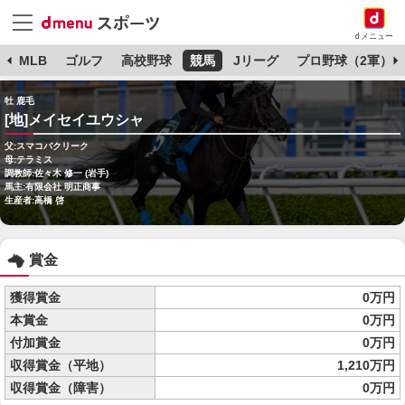
dメニュー
球
MLB
ゴルフ
高校野球
競馬
Jリーグ
プロ野球（2軍）
牡 鹿毛
[地]メイセイユウシャ
父:スマコバクリーク
母:テラミス
調教師:佐々木 修一 (岩手)
馬主:有限会社 明正商事
生産者:高橋 啓
賞金
獲得賞金
0万円
本賞金
0万円
付加賞金
0万円
収得賞金（平地）
1,210万円
収得賞金（障害）
0万円