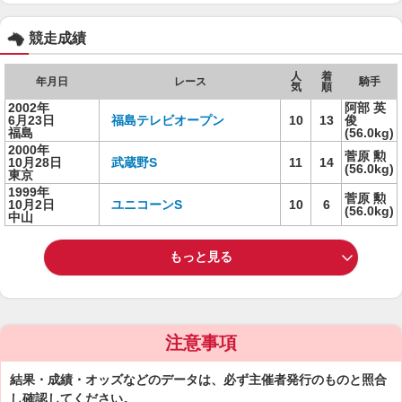
競走成績
人
着
年月日
レース
騎手
気
順
2002年
阿部 英
6月23日
福島テレビオープン
10
13
俊
福島
(56.0kg)
2000年
菅原 勲
10月28日
武蔵野S
11
14
(56.0kg)
東京
1999年
菅原 勲
10月2日
ユニコーンS
10
6
(56.0kg)
中山
もっと見る
注意事項
結果・成績・オッズなどのデータは、必ず主催者発行のものと照合
し確認してください。