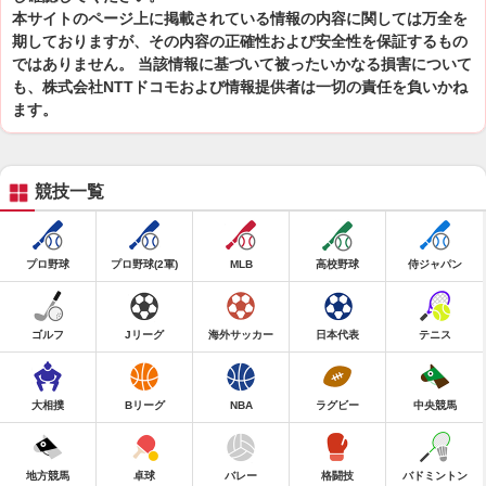
本サイトのページ上に掲載されている情報の内容に関しては万全を
期しておりますが、その内容の正確性および安全性を保証するもの
ではありません。 当該情報に基づいて被ったいかなる損害について
も、株式会社NTTドコモおよび情報提供者は一切の責任を負いかね
ます。
競技一覧
プロ野球
プロ野球(2軍)
MLB
高校野球
侍ジャパン
ゴルフ
Jリーグ
海外サッカー
日本代表
テニス
大相撲
Bリーグ
NBA
ラグビー
中央競馬
地方競馬
卓球
バレー
格闘技
バドミントン