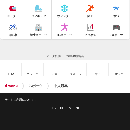
モーター
フィギュア
ウィンター
陸上
水泳
自転車
学生スポーツ
Doスポーツ
ビジネス
eスポーツ
データ提供：日本中央競馬会
TOP
ニュース
天気
スポーツ
占い
すべて
スポーツ
中央競馬
サイトご利用にあたって
(C) NTT DOCOMO, INC.