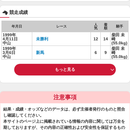
競走成績
人
着
年月日
レース
騎手
気
順
1999年
柴田 未
4月11日
未勝利
12
14
崎
中山
(55.0kg)
1999年
柴田 未
3月6日
新馬
6
9
崎
中山
(55.0kg)
もっと見る
注意事項
結果・成績・オッズなどのデータは、必ず主催者発行のものと照合
し確認してください。
本サイトのページ上に掲載されている情報の内容に関しては万全を
期しておりますが、その内容の正確性および安全性を保証するもの