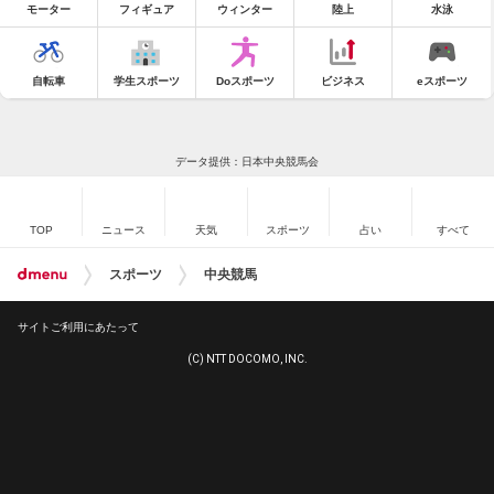
モーター
フィギュア
ウィンター
陸上
水泳
自転車
学生スポーツ
Doスポーツ
ビジネス
eスポーツ
データ提供：日本中央競馬会
TOP
ニュース
天気
スポーツ
占い
すべて
スポーツ
中央競馬
サイトご利用にあたって
(C) NTT DOCOMO, INC.