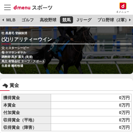
dメニュー
球
MLB
ゴルフ
高校野球
競馬
Jリーグ
プロ野球（2軍）
牡 黒鹿毛 登録抹消
(父)リアリティーウイン
父:ミスターシービー
母:ヤマサンギヤル
調教師:高木 嘉夫 (美浦)
馬主:有限会社 ターフ・スポート
生産者:櫛桁牧場
賞金
獲得賞金
0万円
本賞金
0万円
付加賞金
0万円
収得賞金（平地）
0万円
収得賞金（障害）
0万円