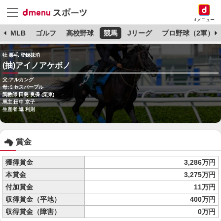
dメニュー
球
MLB
ゴルフ
高校野球
競馬
Jリーグ
プロ野球（2軍）
牡 栗毛 登録抹消
(抽)アイノアケボノ
父:アルカング
母:ミセスパープル
調教師:田島 良保 (栗東)
馬主:田中 京子
生産者:堀 利則
賞金
獲得賞金
3,286万円
本賞金
3,275万円
付加賞金
11万円
収得賞金（平地）
400万円
収得賞金（障害）
0万円