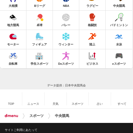
大相撲
Bリーグ
NBA
ラグビー
中央競馬
地方競馬
卓球
バレー
格闘技
バドミントン
モーター
フィギュア
ウィンター
陸上
水泳
自転車
学生スポーツ
Doスポーツ
ビジネス
eスポーツ
データ提供：日本中央競馬会
TOP
ニュース
天気
スポーツ
占い
すべて
スポーツ
中央競馬
サイトご利用にあたって