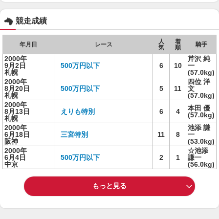
競走成績
人
着
年月日
レース
騎手
気
順
2000年
芹沢 純
9月2日
500万円以下
6
10
一
札幌
(57.0kg)
2000年
四位 洋
8月20日
500万円以下
5
11
文
札幌
(57.0kg)
2000年
本田 優
8月13日
えりも特別
6
4
(57.0kg)
札幌
2000年
池添 謙
6月18日
三宮特別
11
8
一
阪神
(53.0kg)
2000年
☆池添
6月4日
500万円以下
2
1
謙一
中京
(56.0kg)
もっと見る