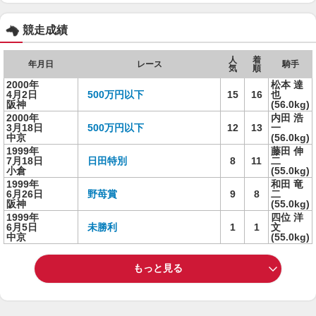
競走成績
人
着
年月日
レース
騎手
気
順
2000年
松本 達
4月2日
500万円以下
15
16
也
阪神
(56.0kg)
2000年
内田 浩
3月18日
500万円以下
12
13
一
中京
(56.0kg)
1999年
藤田 伸
7月18日
日田特別
8
11
二
小倉
(55.0kg)
1999年
和田 竜
6月26日
野苺賞
9
8
二
阪神
(55.0kg)
1999年
四位 洋
6月5日
未勝利
1
1
文
中京
(55.0kg)
もっと見る