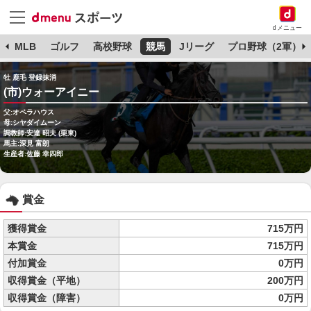
dメニュー
球
MLB
ゴルフ
高校野球
競馬
Jリーグ
プロ野球（2軍）
牡 鹿毛 登録抹消
(市)ウォーアイニー
父:オペラハウス
母:シヤダイムーン
調教師:安達 昭夫 (栗東)
馬主:深見 富朗
生産者:佐藤 幸四郎
賞金
獲得賞金
715万円
本賞金
715万円
付加賞金
0万円
収得賞金（平地）
200万円
収得賞金（障害）
0万円