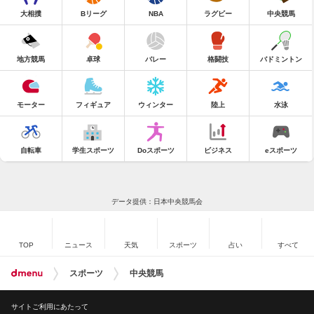
大相撲
Bリーグ
NBA
ラグビー
中央競馬
地方競馬
卓球
バレー
格闘技
バドミントン
モーター
フィギュア
ウィンター
陸上
水泳
自転車
学生スポーツ
Doスポーツ
ビジネス
eスポーツ
データ提供：日本中央競馬会
TOP
ニュース
天気
スポーツ
占い
すべて
スポーツ
中央競馬
サイトご利用にあたって