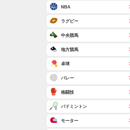
NBA
ラグビー
中央競馬
地方競馬
卓球
バレー
格闘技
バドミントン
モーター