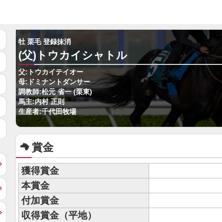
牡 栗毛 登録抹消
(父)トウカイシャトル
父:トウカイテイオー
母:ドミナントダンサー
調教師:松元 省一 (栗東)
馬主:内村 正則
生産者:千代田牧場
賞金
獲得賞金
本賞金
付加賞金
収得賞金（平地）