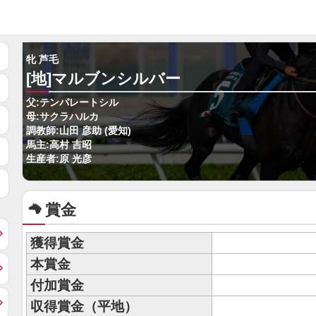
牝 芦毛
[地]マルブンシルバー
父:テンパレートシル
母:サクラハルカ
調教師:山田 彦助 (愛知)
馬主:高村 吉昭
生産者:原 光彦
賞金
獲得賞金
本賞金
付加賞金
収得賞金（平地）