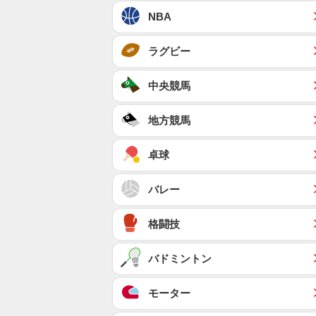
NBA
ラグビー
中央競馬
地方競馬
卓球
バレー
格闘技
バドミントン
モーター