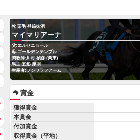
牝 栗毛 登録抹消
マイマリアーナ
父:エルセニョール
母:ゴールデンテンプル
調教師:川村 禎彦 (栗東)
馬主:五影 慶則
生産者:フジワラフアーム
賞金
獲得賞金
本賞金
付加賞金
収得賞金（平地）