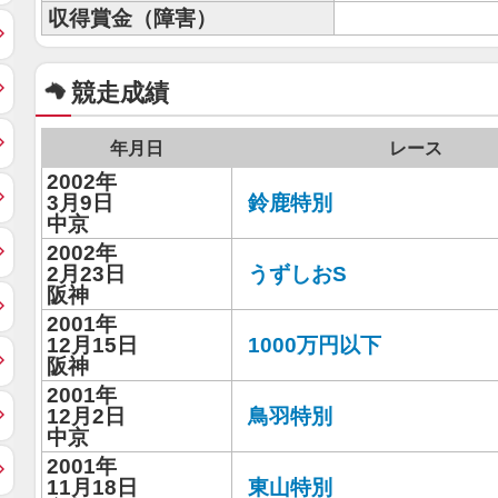
収得賞金（障害）
競走成績
年月日
レース
2002年
3月9日
鈴鹿特別
中京
2002年
2月23日
うずしおS
阪神
2001年
12月15日
1000万円以下
阪神
2001年
12月2日
鳥羽特別
中京
2001年
11月18日
東山特別