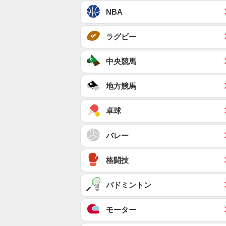
NBA
ラグビー
中央競馬
地方競馬
卓球
バレー
格闘技
バドミントン
モーター