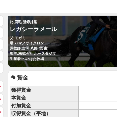
牝 鹿毛 登録抹消
レガシーラメール
父:モガミ
母:ハマノサイクロン
調教師:吉岡 八郎 (栗東)
馬主:株式会社 ホースタジマ
生産者:へいはた牧場
賞金
獲得賞金
本賞金
付加賞金
収得賞金（平地）