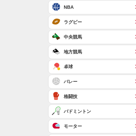
NBA
ラグビー
中央競馬
地方競馬
卓球
バレー
格闘技
バドミントン
モーター