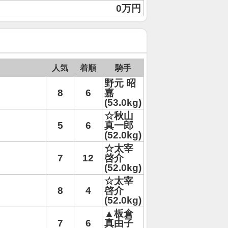
0万円
人気
着順
騎手
野元 昭
8
6
嘉
(53.0kg)
☆秋山
5
6
真一郎
(52.0kg)
☆太宰
7
12
啓介
(52.0kg)
☆太宰
8
4
啓介
(52.0kg)
▲板倉
7
6
真由子