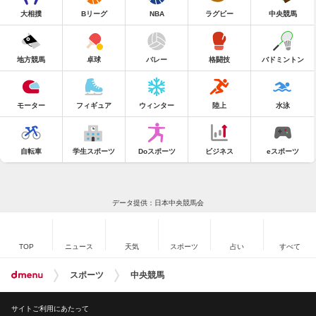
大相撲
Bリーグ
NBA
ラグビー
中央競馬
地方競馬
卓球
バレー
格闘技
バドミントン
モーター
フィギュア
ウィンター
陸上
水泳
自転車
学生スポーツ
Doスポーツ
ビジネス
eスポーツ
データ提供：日本中央競馬会
TOP
ニュース
天気
スポーツ
占い
すべて
スポーツ
中央競馬
サイトご利用にあたって