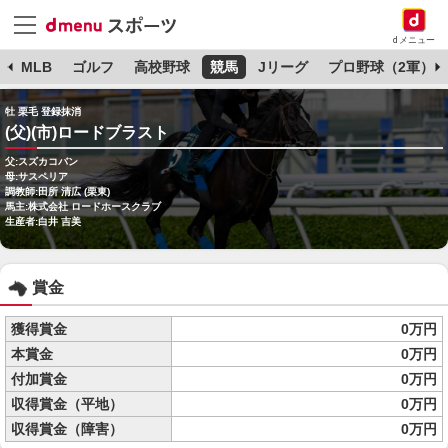
dメニュー
球
MLB
ゴルフ
高校野球
競馬
Jリーグ
プロ野球（2軍）
牡 栗毛 登録抹消
(父)(市)ロードブラスト
父:スズカコバン
母:サスペリア
調教師:田所 清広 (栗東)
馬主:株式会社 ロードホースクラブ
生産者:白井 吉美
賞金
獲得賞金
0万円
本賞金
0万円
付加賞金
0万円
収得賞金（平地）
0万円
収得賞金（障害）
0万円