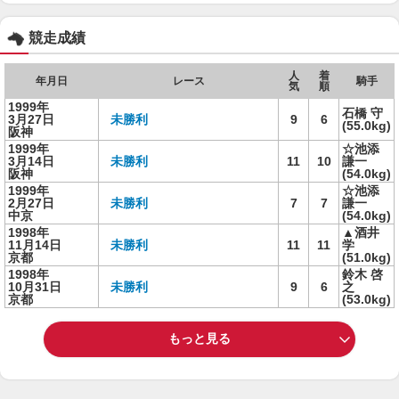
競走成績
人
着
年月日
レース
騎手
気
順
1999年
石橋 守
3月27日
未勝利
9
6
(55.0kg)
阪神
1999年
☆池添
3月14日
未勝利
11
10
謙一
阪神
(54.0kg)
1999年
☆池添
2月27日
未勝利
7
7
謙一
中京
(54.0kg)
1998年
▲酒井
11月14日
未勝利
11
11
学
京都
(51.0kg)
1998年
鈴木 啓
10月31日
未勝利
9
6
之
京都
(53.0kg)
もっと見る