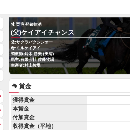
牡 栗毛 登録抹消
(父)ケイアイチャンス
父:サクラバクシンオー
母:ミルケイアイ
調教師:鈴木 勝美 (美浦)
馬主:有限会社 佐藤牧場
生産者:村上牧場
賞金
獲得賞金
本賞金
付加賞金
収得賞金（平地）