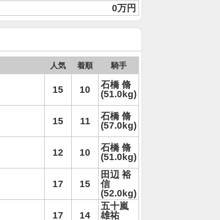
0万円
人気
着順
騎手
石橋 脩
15
10
(51.0kg)
石橋 脩
15
11
(57.0kg)
石橋 脩
12
10
(51.0kg)
田辺 裕
17
15
信
(52.0kg)
五十嵐
17
14
雄祐