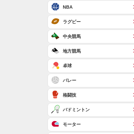
NBA
ラグビー
中央競馬
地方競馬
卓球
バレー
格闘技
バドミントン
モーター