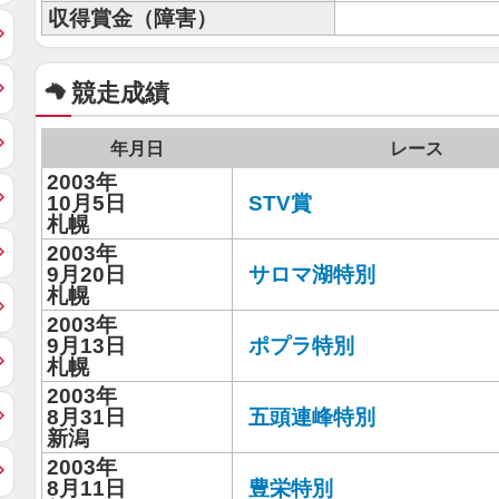
収得賞金（障害）
競走成績
年月日
レース
2003年
10月5日
STV賞
札幌
2003年
9月20日
サロマ湖特別
札幌
2003年
9月13日
ポプラ特別
札幌
2003年
8月31日
五頭連峰特別
新潟
2003年
8月11日
豊栄特別