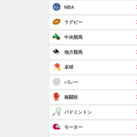
NBA
ラグビー
中央競馬
地方競馬
卓球
バレー
格闘技
バドミントン
モーター