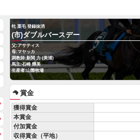
牝 栗毛 登録抹消
(市)ダブルバースデー
父:アサティス
母:マヤッカ
調教師:新関 力 (美浦)
馬主:石崎 輝美
生産者:山際牧場
賞金
獲得賞金
本賞金
付加賞金
収得賞金（平地）