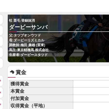
牡 栗毛 登録抹消
ダービーサンバ
父:タツプオンウツド
母:ダービーリズミカル
調教師:梅田 康雄 (栗東)
馬主:東京軽種馬 株式会社
生産者:ダービースタツド
賞金
獲得賞金
本賞金
付加賞金
収得賞金（平地）