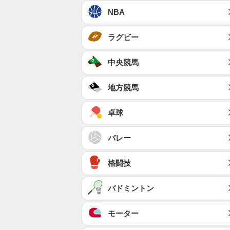
NBA
ラグビー
中央競馬
地方競馬
卓球
バレー
格闘技
バドミントン
モーター