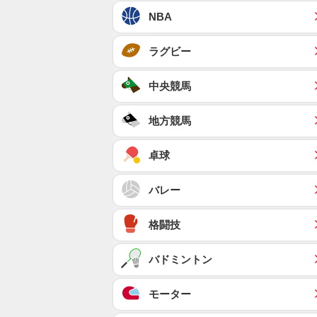
NBA
ラグビー
中央競馬
地方競馬
卓球
バレー
格闘技
バドミントン
モーター