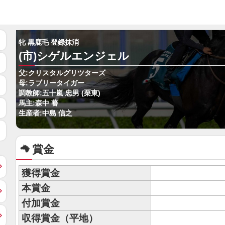
牝 黒鹿毛 登録抹消
(市)シゲルエンジェル
父:クリスタルグリツターズ
母:ラブリータイガー
調教師:五十嵐 忠男 (栗東)
馬主:森中 蕃
生産者:中島 信之
賞金
獲得賞金
本賞金
付加賞金
収得賞金（平地）