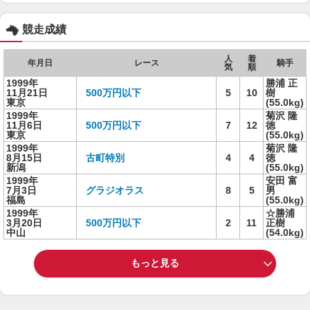
競走成績
人
着
年月日
レース
騎手
気
順
1999年
勝浦 正
11月21日
500万円以下
5
10
樹
東京
(55.0kg)
1999年
菊沢 隆
11月6日
500万円以下
7
12
徳
東京
(55.0kg)
1999年
菊沢 隆
8月15日
古町特別
4
4
徳
新潟
(55.0kg)
1999年
安田 富
7月3日
グラジオラス
8
5
男
福島
(55.0kg)
1999年
☆勝浦
3月20日
500万円以下
2
11
正樹
中山
(54.0kg)
もっと見る