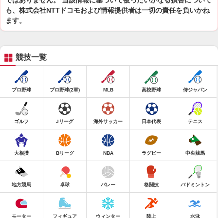
ではありません。 当該情報に基づいて被ったいかなる損害について
も、株式会社NTTドコモおよび情報提供者は一切の責任を負いかね
ます。
競技一覧
プロ野球
プロ野球(2軍)
MLB
高校野球
侍ジャパン
ゴルフ
Jリーグ
海外サッカー
日本代表
テニス
大相撲
Bリーグ
NBA
ラグビー
中央競馬
地方競馬
卓球
バレー
格闘技
バドミントン
モーター
フィギュア
ウィンター
陸上
水泳