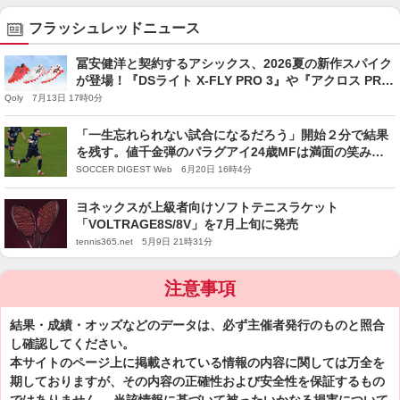
フラッシュレッドニュース
冨安健洋と契約するアシックス、2026夏の新作スパイク
が登場！『DSライト X-FLY PRO 3』や『アクロス PRO
3』など
Qoly 7月13日 17時0分
「一生忘れられない試合になるだろう」開始２分で結果
を残す。値千金弾のパラグアイ24歳MFは満面の笑み
「僕は本当に幸せ」【Ｗ杯】
SOCCER DIGEST Web 6月20日 16時4分
ヨネックスが上級者向けソフトテニスラケット
「VOLTRAGE8S/8V」を7月上旬に発売
tennis365.net 5月9日 21時31分
注意事項
結果・成績・オッズなどのデータは、必ず主催者発行のものと照合
し確認してください。
本サイトのページ上に掲載されている情報の内容に関しては万全を
期しておりますが、その内容の正確性および安全性を保証するもの