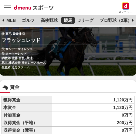
dメニュー
球
MLB
ゴルフ
高校野球
競馬
Jリーグ
プロ野球（2軍）
牡 栗毛 登録抹消
フラッシュレッド
父:サンデーサイレンス
母:ターキーレッド
調教師:佐藤 全弘 (美浦)
馬主:株式会社 社台レースホース
生産者:追分ファーム
賞金
獲得賞金
1,120万円
本賞金
1,120万円
付加賞金
0万円
収得賞金（平地）
200万円
収得賞金（障害）
0万円