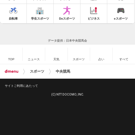
自転車
学生スポーツ
Doスポーツ
ビジネス
eスポーツ
データ提供：日本中央競馬会
TOP
ニュース
天気
スポーツ
占い
すべて
スポーツ
中央競馬
サイトご利用にあたって
(C) NTT DOCOMO, INC.