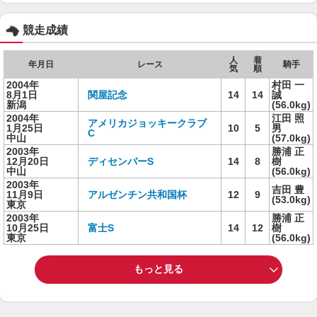
競走成績
人
着
年月日
レース
騎手
気
順
2004年
村田 一
8月1日
関屋記念
14
14
誠
新潟
(56.0kg)
2004年
江田 照
アメリカジョッキークラブ
1月25日
10
5
男
C
中山
(57.0kg)
2003年
勝浦 正
12月20日
ディセンバーS
14
8
樹
中山
(56.0kg)
2003年
吉田 豊
11月9日
アルゼンチン共和国杯
12
9
(53.0kg)
東京
2003年
勝浦 正
10月25日
富士S
14
12
樹
東京
(56.0kg)
もっと見る