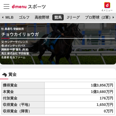
dメニュー
球
MLB
ゴルフ
高校野球
競馬
Jリーグ
プロ野球（2軍）
牡 黒鹿毛 登録抹消
チョウカイリョウガ
父:サンデーサイレンス
母:ポインテッドパス
調教師:中野 隆良 (美浦)
馬主:株式会社 平田牧場
生産者:社台ファーム
賞金
獲得賞金
1億3,856万円
本賞金
1億3,680万円
付加賞金
176万円
収得賞金（平地）
1,650万円
収得賞金（障害）
0万円