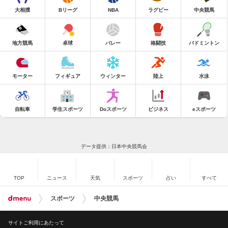
大相撲
Bリーグ
NBA
ラグビー
中央競馬
地方競馬
卓球
バレー
格闘技
バドミントン
モーター
フィギュア
ウィンター
陸上
水泳
自転車
学生スポーツ
Doスポーツ
ビジネス
eスポーツ
データ提供：日本中央競馬会
TOP
ニュース
天気
スポーツ
占い
すべて
スポーツ
中央競馬
サイトご利用にあたって