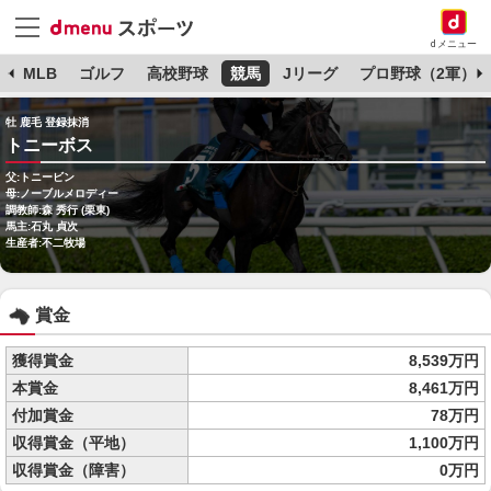
dメニュー
球
MLB
ゴルフ
高校野球
競馬
Jリーグ
プロ野球（2軍）
牡 鹿毛 登録抹消
トニーボス
父:トニービン
母:ノーブルメロディー
調教師:森 秀行 (栗東)
馬主:石丸 貞次
生産者:不二牧場
賞金
獲得賞金
8,539万円
本賞金
8,461万円
付加賞金
78万円
収得賞金（平地）
1,100万円
収得賞金（障害）
0万円