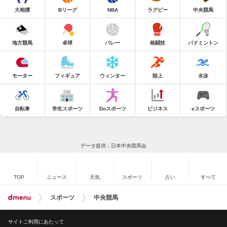
大相撲
Bリーグ
NBA
ラグビー
中央競馬
地方競馬
卓球
バレー
格闘技
バドミントン
モーター
フィギュア
ウィンター
陸上
水泳
自転車
学生スポーツ
Doスポーツ
ビジネス
eスポーツ
データ提供：日本中央競馬会
TOP
ニュース
天気
スポーツ
占い
すべて
スポーツ
中央競馬
サイトご利用にあたって