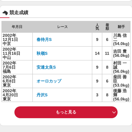
競走成績
人
着
年月日
レース
騎手
気
順
2002年
川島 信
12月1日
春待月S
9
6
二
中京
(54.0kg)
2002年
吉田 豊
11月16日
秋嶺S
14
11
(56.0kg)
中山
2002年
村田 一
7月6日
安達太良S
9
8
誠
福島
(56.0kg)
2002年
柴田 善
6月8日
オーロカップ
9
6
臣
東京
(53.0kg)
2002年
後藤 浩
4月20日
丹沢S
3
8
輝
東京
(56.0kg)
もっと見る