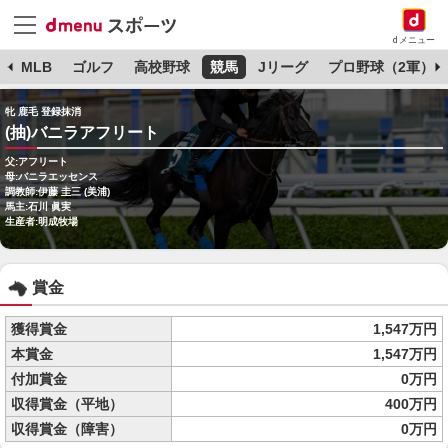
dメニュー
球
MLB
ゴルフ
高校野球
競馬
Jリーグ
プロ野球（2軍）
牝 鹿毛 登録抹消
(抽)バニラアフリート
父:アフリート
母:バニラエッセンス
調教師:伊藤 圭三 (美浦)
馬主:石川 眞実
生産者:明成牧場
賞金
獲得賞金
1,547万円
本賞金
1,547万円
付加賞金
0万円
収得賞金（平地）
400万円
収得賞金（障害）
0万円