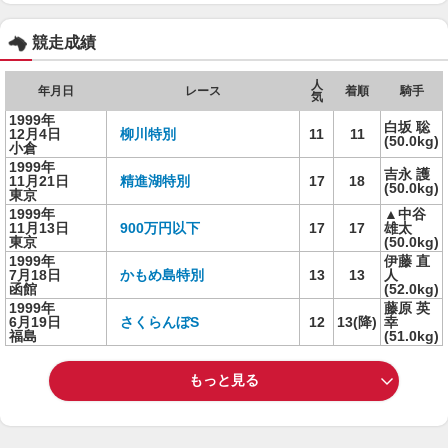
競走成績
人
年月日
レース
着順
騎手
気
1999年
白坂 聡
12月4日
柳川特別
11
11
(50.0kg)
小倉
1999年
吉永 護
11月21日
精進湖特別
17
18
(50.0kg)
東京
1999年
▲中谷
11月13日
900万円以下
17
17
雄太
東京
(50.0kg)
1999年
伊藤 直
7月18日
かもめ島特別
13
13
人
函館
(52.0kg)
1999年
藤原 英
6月19日
さくらんぼS
12
13(降)
幸
福島
(51.0kg)
もっと見る