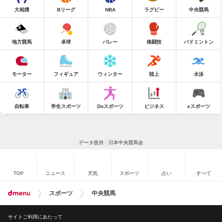
大相撲
Bリーグ
NBA
ラグビー
中央競馬
地方競馬
卓球
バレー
格闘技
バドミントン
モーター
フィギュア
ウィンター
陸上
水泳
自転車
学生スポーツ
Doスポーツ
ビジネス
eスポーツ
データ提供：日本中央競馬会
TOP
ニュース
天気
スポーツ
占い
すべて
スポーツ
中央競馬
サイトご利用にあたって