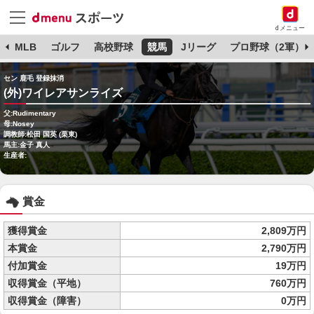
dメニュー
球
MLB
ゴルフ
高校野球
競馬
Jリーグ
プロ野球（2軍）
セン 鹿毛 登録抹消
(外)ワイレアサンライズ
父:Rudimentary
母:Nosey
調教師:松田 国英 (栗東)
馬主:金子 真人
生産者:
賞金
獲得賞金
2,809万円
本賞金
2,790万円
付加賞金
19万円
収得賞金（平地）
760万円
収得賞金（障害）
0万円