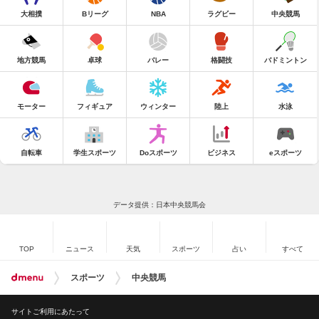
大相撲
Bリーグ
NBA
ラグビー
中央競馬
地方競馬
卓球
バレー
格闘技
バドミントン
モーター
フィギュア
ウィンター
陸上
水泳
自転車
学生スポーツ
Doスポーツ
ビジネス
eスポーツ
データ提供：日本中央競馬会
TOP
ニュース
天気
スポーツ
占い
すべて
スポーツ
中央競馬
サイトご利用にあたって