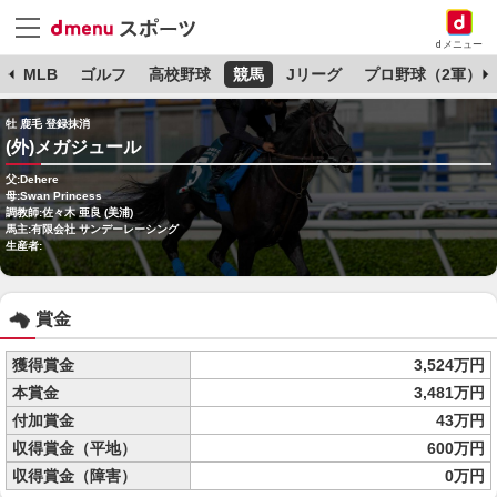
dメニュー
球
MLB
ゴルフ
高校野球
競馬
Jリーグ
プロ野球（2軍）
牡 鹿毛 登録抹消
(外)メガジュール
父:Dehere
母:Swan Princess
調教師:佐々木 亜良 (美浦)
馬主:有限会社 サンデーレーシング
生産者:
賞金
獲得賞金
3,524万円
本賞金
3,481万円
付加賞金
43万円
収得賞金（平地）
600万円
収得賞金（障害）
0万円