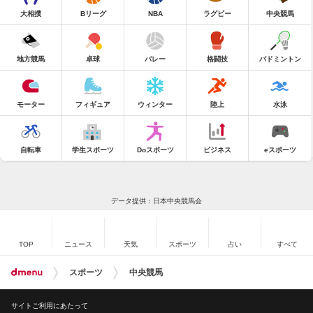
大相撲
Bリーグ
NBA
ラグビー
中央競馬
地方競馬
卓球
バレー
格闘技
バドミントン
モーター
フィギュア
ウィンター
陸上
水泳
自転車
学生スポーツ
Doスポーツ
ビジネス
eスポーツ
データ提供：日本中央競馬会
TOP
ニュース
天気
スポーツ
占い
すべて
スポーツ
中央競馬
サイトご利用にあたって