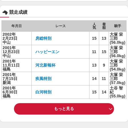
競走成績
人
着
年月日
レース
騎手
気
順
2002年
大塚 栄
2月23日
房総特別
15
13
三郎
中山
(56.0kg)
2001年
大塚 栄
12月23日
ハッピーエン
11
15
三郎
中山
(56.0kg)
2001年
大塚 栄
11月11日
河北新報杯
13
9
三郎
福島
(54.0kg)
2001年
大塚 栄
7月15日
疾風特別
14
11
三郎
新潟
(57.0kg)
2001年
土谷 智
6月30日
白河特別
15
14
紀
福島
(55.0kg)
もっと見る