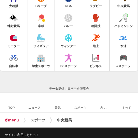
大相撲
Bリーグ
NBA
ラグビー
中央競馬
地方競馬
卓球
バレー
格闘技
バドミントン
モーター
フィギュア
ウィンター
陸上
水泳
自転車
学生スポーツ
Doスポーツ
ビジネス
eスポーツ
データ提供：日本中央競馬会
TOP
ニュース
天気
スポーツ
占い
すべて
スポーツ
中央競馬
サイトご利用にあたって