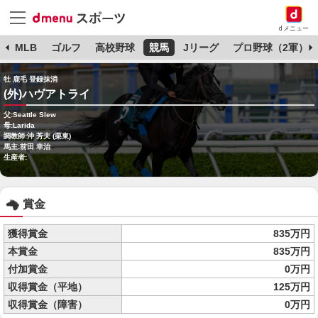
dメニュー
球
MLB
ゴルフ
高校野球
競馬
Jリーグ
プロ野球（2軍）
牡 鹿毛 登録抹消
(外)ハヴアトライ
父:Seattle Slew
母:Larida
調教師:沖 芳夫 (栗東)
馬主:前田 幸治
生産者:
賞金
獲得賞金
835万円
本賞金
835万円
付加賞金
0万円
収得賞金（平地）
125万円
収得賞金（障害）
0万円