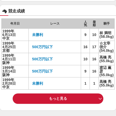
競走成績
人
着
年月日
レース
騎手
気
順
1999年
林 満明
6月13日
未勝利
9
10
(58.0kg)
中京
1999年
☆太宰
4月25日
500万円以下
16
17
啓介
京都
(54.0kg)
1999年
高橋 亮
4月11日
500万円以下
10
16
(55.0kg)
阪神
1999年
渡辺 薫
3月14日
500万円以下
9
16
彦
阪神
(55.0kg)
1999年
高橋 亮
2月28日
未勝利
1
1
(55.0kg)
中京
もっと見る