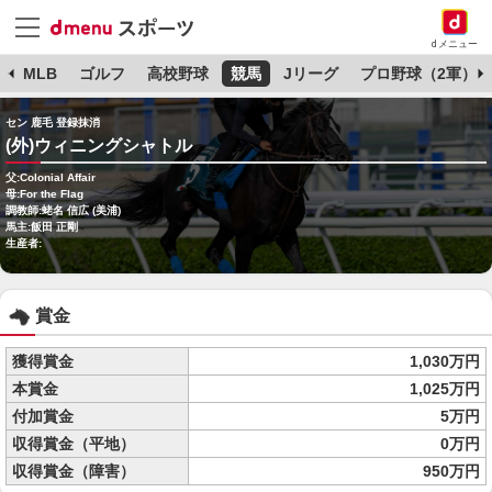
dメニュー
球
MLB
ゴルフ
高校野球
競馬
Jリーグ
プロ野球（2軍）
セン 鹿毛 登録抹消
(外)ウィニングシャトル
父:Colonial Affair
母:For the Flag
調教師:蛯名 信広 (美浦)
馬主:飯田 正剛
生産者:
賞金
獲得賞金
1,030万円
本賞金
1,025万円
付加賞金
5万円
収得賞金（平地）
0万円
収得賞金（障害）
950万円