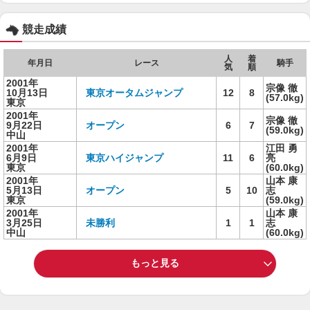
競走成績
人
着
年月日
レース
騎手
気
順
2001年
宗像 徹
10月13日
東京オータムジャンプ
12
8
(57.0kg)
東京
2001年
宗像 徹
9月22日
オープン
6
7
(59.0kg)
中山
2001年
江田 勇
6月9日
東京ハイジャンプ
11
6
亮
東京
(60.0kg)
2001年
山本 康
5月13日
オープン
5
10
志
東京
(59.0kg)
2001年
山本 康
3月25日
未勝利
1
1
志
中山
(60.0kg)
もっと見る