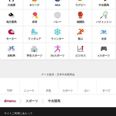
大相撲
Bリーグ
NBA
ラグビー
中央競馬
地方競馬
卓球
バレー
格闘技
バドミントン
モーター
フィギュア
ウィンター
陸上
水泳
自転車
学生スポーツ
Doスポーツ
ビジネス
eスポーツ
データ提供：日本中央競馬会
TOP
ニュース
天気
スポーツ
占い
すべて
スポーツ
中央競馬
サイトご利用にあたって