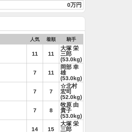
0万円
人気
着順
騎手
大塚 栄
11
11
三郎
(53.0kg)
岡部 幸
7
11
雄
(53.0kg)
☆北村
7
7
宏司
(52.0kg)
牧原 由
7
8
貴子
(53.0kg)
大塚 栄
14
15
三郎