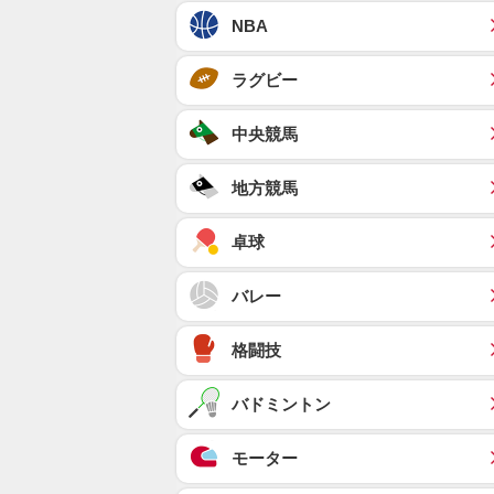
NBA
ラグビー
中央競馬
地方競馬
卓球
バレー
格闘技
バドミントン
モーター