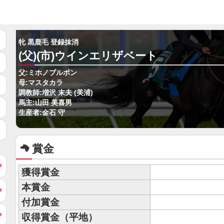
牝 黒鹿毛 登録抹消
(父)(市)ウインエリザベート
父:ミホノブルボン
母:マスタカラ
調教師:増沢 末夫 (美浦)
馬主:山田 美喜男
生産者:金石 守
賞金
獲得賞金
本賞金
付加賞金
収得賞金（平地）