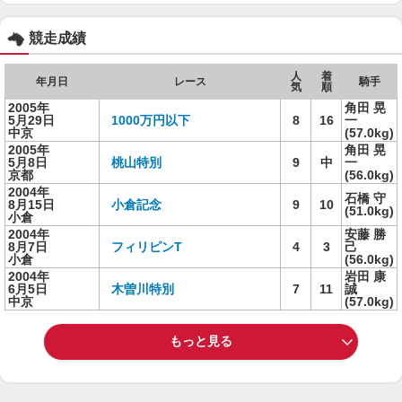
競走成績
人
着
年月日
レース
騎手
気
順
2005年
角田 晃
5月29日
1000万円以下
8
16
一
中京
(57.0kg)
2005年
角田 晃
5月8日
桃山特別
9
中
一
京都
(56.0kg)
2004年
石橋 守
8月15日
小倉記念
9
10
(51.0kg)
小倉
2004年
安藤 勝
8月7日
フィリピンT
4
3
己
小倉
(56.0kg)
2004年
岩田 康
6月5日
木曽川特別
7
11
誠
中京
(57.0kg)
もっと見る