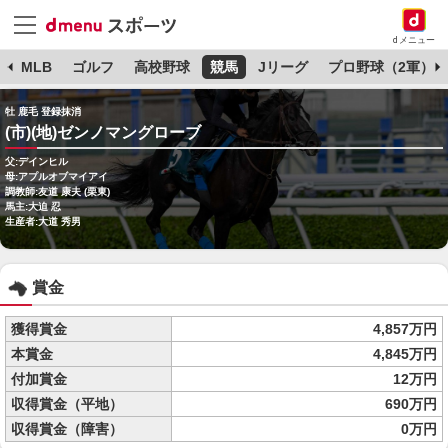
dメニュー
球
MLB
ゴルフ
高校野球
競馬
Jリーグ
プロ野球（2軍）
牡 鹿毛 登録抹消
(市)(地)ゼンノマングローブ
父:デインヒル
母:アプルオブマイアイ
調教師:友道 康夫 (栗東)
馬主:大迫 忍
生産者:大道 秀男
賞金
獲得賞金
4,857万円
本賞金
4,845万円
付加賞金
12万円
収得賞金（平地）
690万円
収得賞金（障害）
0万円