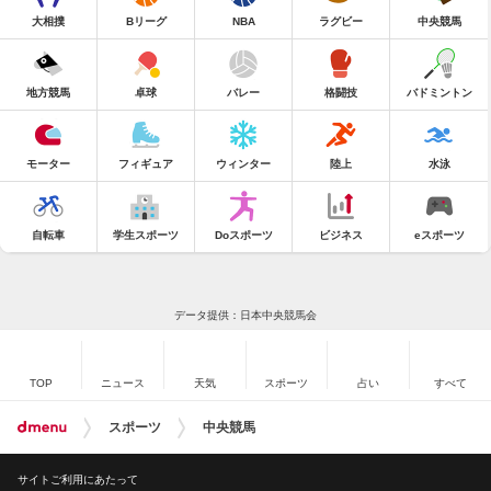
大相撲
Bリーグ
NBA
ラグビー
中央競馬
地方競馬
卓球
バレー
格闘技
バドミントン
モーター
フィギュア
ウィンター
陸上
水泳
自転車
学生スポーツ
Doスポーツ
ビジネス
eスポーツ
データ提供：日本中央競馬会
TOP
ニュース
天気
スポーツ
占い
すべて
スポーツ
中央競馬
サイトご利用にあたって