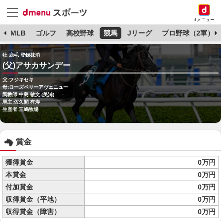
dメニュー
球
MLB
ゴルフ
高校野球
競馬
Jリーグ
プロ野球（2軍）
牡 鹿毛 登録抹消
(父)アサカサンデー
父:フジキセキ
母:ローズベリーアヴェニュー
調教師:中島 敏文 (美浦)
馬主:佐久間 有寿
生産者:三嶋牧場
賞金
獲得賞金
0万円
本賞金
0万円
付加賞金
0万円
収得賞金（平地）
0万円
収得賞金（障害）
0万円