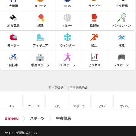
大相撲
Bリーグ
NBA
ラグビー
中央競馬
地方競馬
卓球
バレー
格闘技
バドミントン
モーター
フィギュア
ウィンター
陸上
水泳
自転車
学生スポーツ
Doスポーツ
ビジネス
eスポーツ
データ提供：日本中央競馬会
TOP
ニュース
天気
スポーツ
占い
すべて
スポーツ
中央競馬
サイトご利用にあたって