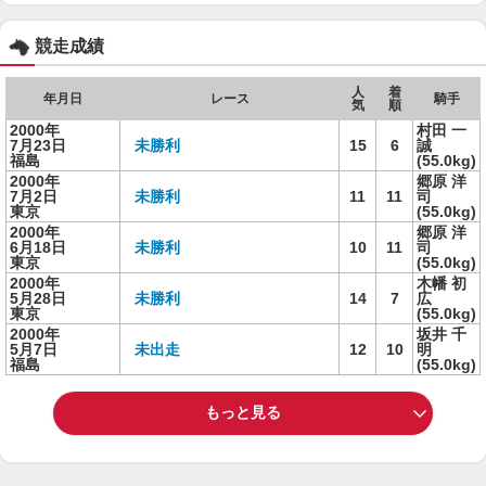
競走成績
人
着
年月日
レース
騎手
気
順
2000年
村田 一
7月23日
未勝利
15
6
誠
福島
(55.0kg)
2000年
郷原 洋
7月2日
未勝利
11
11
司
東京
(55.0kg)
2000年
郷原 洋
6月18日
未勝利
10
11
司
東京
(55.0kg)
2000年
木幡 初
5月28日
未勝利
14
7
広
東京
(55.0kg)
2000年
坂井 千
5月7日
未出走
12
10
明
福島
(55.0kg)
もっと見る