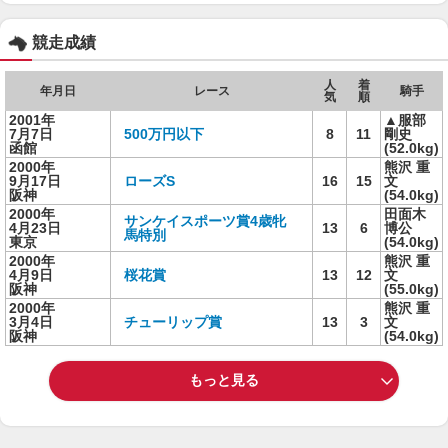
競走成績
人
着
年月日
レース
騎手
気
順
2001年
▲服部
7月7日
500万円以下
8
11
剛史
函館
(52.0kg)
2000年
熊沢 重
9月17日
ローズS
16
15
文
阪神
(54.0kg)
2000年
田面木
サンケイスポーツ賞4歳牝
4月23日
13
6
博公
馬特別
東京
(54.0kg)
2000年
熊沢 重
4月9日
桜花賞
13
12
文
阪神
(55.0kg)
2000年
熊沢 重
3月4日
チューリップ賞
13
3
文
阪神
(54.0kg)
もっと見る