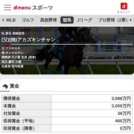
dメニュー
球
MLB
ゴルフ
高校野球
競馬
Jリーグ
プロ野球（2軍）
牝 栗毛 登録抹消
(父)(抽)アカズキンチャン
父:フジキセキ
母:ランドエデン
調教師:五十嵐 忠男 (栗東)
馬主:鹽田 久義
生産者:宮内牧場
賞金
獲得賞金
3,088万円
本賞金
3,050万円
付加賞金
38万円
収得賞金（平地）
400万円
収得賞金（障害）
0万円