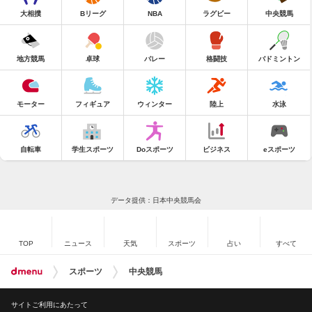
大相撲
Bリーグ
NBA
ラグビー
中央競馬
地方競馬
卓球
バレー
格闘技
バドミントン
モーター
フィギュア
ウィンター
陸上
水泳
自転車
学生スポーツ
Doスポーツ
ビジネス
eスポーツ
データ提供：日本中央競馬会
TOP
ニュース
天気
スポーツ
占い
すべて
スポーツ
中央競馬
サイトご利用にあたって