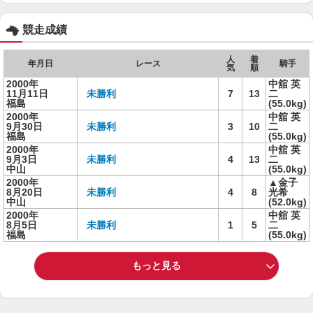
競走成績
人
着
年月日
レース
騎手
気
順
2000年
中舘 英
11月11日
未勝利
7
13
二
福島
(55.0kg)
2000年
中舘 英
9月30日
未勝利
3
10
二
福島
(55.0kg)
2000年
中舘 英
9月3日
未勝利
4
13
二
中山
(55.0kg)
2000年
▲金子
8月20日
未勝利
4
8
光希
中山
(52.0kg)
2000年
中舘 英
8月5日
未勝利
1
5
二
福島
(55.0kg)
もっと見る