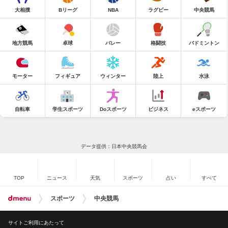
大相撲
Bリーグ
NBA
ラグビー
中央競馬
地方競馬
卓球
バレー
格闘技
バドミントン
モーター
フィギュア
ウィンター
陸上
水泳
自転車
学生スポーツ
Doスポーツ
ビジネス
eスポーツ
データ提供：日本中央競馬会
TOP
ニュース
天気
スポーツ
占い
すべて
スポーツ
中央競馬
サイトご利用にあたって