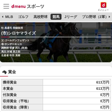
dメニュー
球
MLB
ゴルフ
高校野球
競馬
Jリーグ
プロ野球（2軍）
牡 黒鹿毛 登録抹消
(市)シロヤマライズ
父:ゴールデンフェザント
母:サンデーキッス
調教師:笹倉 武久 (美浦)
馬主:矢城 辰之助
生産者:中田 英樹
賞金
獲得賞金
613万円
本賞金
613万円
付加賞金
0万円
収得賞金（平地）
0万円
収得賞金（障害）
0万円