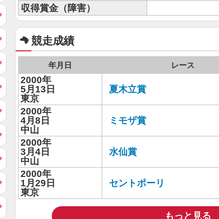
収得賞金（障害）
競走成績
年月日
レース
2000年
5月13日
夏木立賞
東京
2000年
4月8日
ミモザ賞
中山
2000年
3月4日
水仙賞
中山
2000年
1月29日
セントポーリ
東京
もっと見る