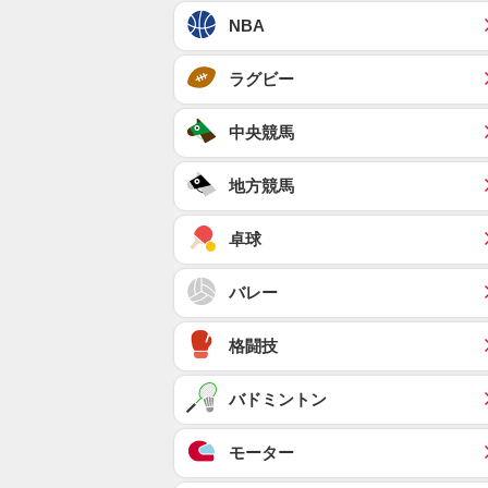
NBA
ラグビー
中央競馬
地方競馬
卓球
バレー
格闘技
バドミントン
モーター