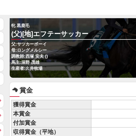
牝 黒鹿毛
(父)[地]エフテーサッカー
父:サツカーボーイ
母:ロングメルシー
調教師:西塚 安夫 ()
馬主:深野 茂雄
生産者:久井牧場
賞金
獲得賞金
本賞金
付加賞金
収得賞金（平地）