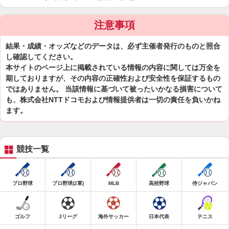
注意事項
結果・成績・オッズなどのデータは、必ず主催者発行のものと照合
し確認してください。
本サイトのページ上に掲載されている情報の内容に関しては万全を
期しておりますが、その内容の正確性および安全性を保証するもの
ではありません。 当該情報に基づいて被ったいかなる損害について
も、株式会社NTTドコモおよび情報提供者は一切の責任を負いかね
ます。
競技一覧
プロ野球
プロ野球(2軍)
MLB
高校野球
侍ジャパン
ゴルフ
Jリーグ
海外サッカー
日本代表
テニス