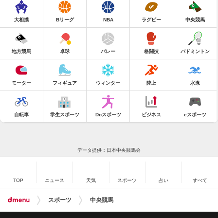
大相撲
Bリーグ
NBA
ラグビー
中央競馬
地方競馬
卓球
バレー
格闘技
バドミントン
モーター
フィギュア
ウィンター
陸上
水泳
自転車
学生スポーツ
Doスポーツ
ビジネス
eスポーツ
データ提供：日本中央競馬会
TOP
ニュース
天気
スポーツ
占い
すべて
スポーツ
中央競馬