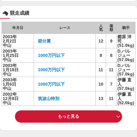
競走成績
人
着
年月日
レース
騎手
気
順
2003年
郷原 洋
2月2日
節分賞
12
9
司
中山
(51.0kg)
2003年
D.バル
1月25日
1000万円以下
8
8
ジュー
中山
(57.0kg)
2003年
D.バル
1月18日
1000万円以下
11
11
ジュー
中山
(57.0kg)
2003年
伊藤 直
1月6日
1000万円以下
10
7
人
中山
(57.0kg)
2002年
伊藤 直
12月8日
筑波山特別
13
11
人
中山
(52.0kg)
もっと見る